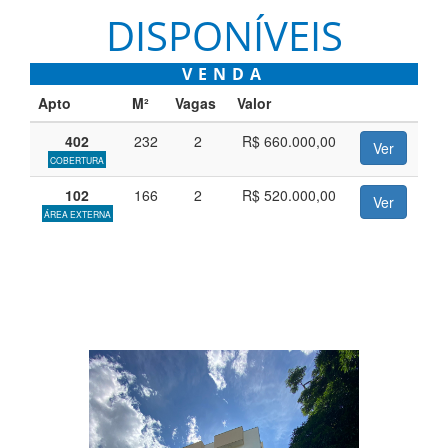
DISPONÍVEIS
VENDA
Apto
M²
Vagas
Valor
402
232
2
R$ 660.000,00
Ver
COBERTURA
102
166
2
R$ 520.000,00
Ver
ÁREA EXTERNA