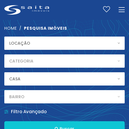
HOME
PESQUISA IMÓVEIS
FINALIDADE
LOCAÇÃO
CATEGORIA
CATEGORIA
Tipo
CASA
BAIRROS
BAIRRO
CHAVE
Filtro Avançado
Buscar