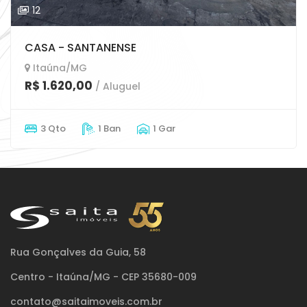
12
CASA - SANTANENSE
Itaúna/MG
R$ 1.620,00
/ Aluguel
3 Qto
1 Ban
1 Gar
Rua Gonçalves da Guia, 58
Centro - Itaúna/MG - CEP 35680-009
contato@saitaimoveis.com.br