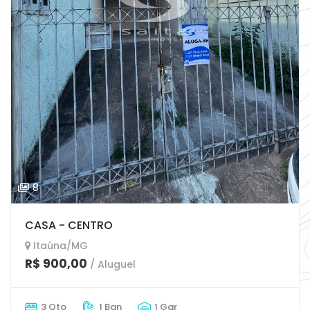
8
CASA - CENTRO
Itaúna/MG
R$ 900,00
/ Aluguel
3 Qto
1 Ban
1 Gar