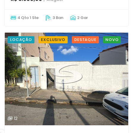
4 Qto 1 Ste
3 Ban
2 Gar
LOCAÇÃO
EXCLUSIVO
DESTAQUE
NOVO
12