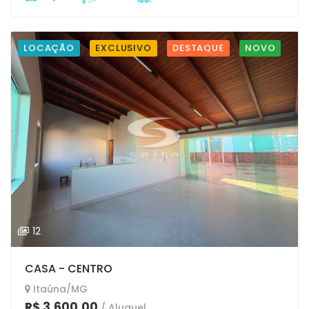
LOCAÇÃO
EXCLUSIVO
DESTAQUE
NOVO
12
CASA - CENTRO
Itaúna/MG
R$ 3.600,00
/ Aluguel