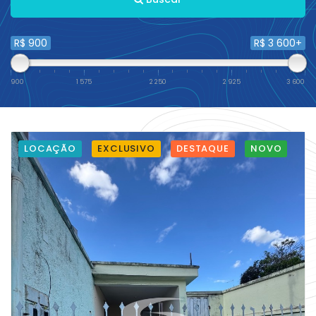
R$ 900
R$ 3 600+
900
1 575
2 250
2 925
3 600
LOCAÇÃO
EXCLUSIVO
DESTAQUE
NOVO