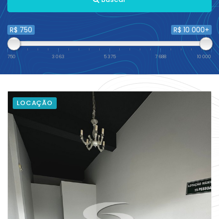
R$ 750
R$ 10 000+
750
3 063
5 375
7 688
10 000
LOCAÇÃO