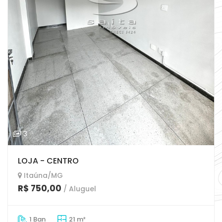
3
LOJA - CENTRO
Itaúna/MG
R$ 750,00
/ Aluguel
1 Ban
21 m²