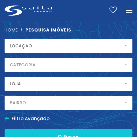
HOME
PESQUISA IMÓVEIS
FINALIDADE
LOCAÇÃO
CATEGORIA
CATEGORIA
Tipo
LOJA
BAIRROS
BAIRRO
CHAVE
Filtro Avançado
Buscar