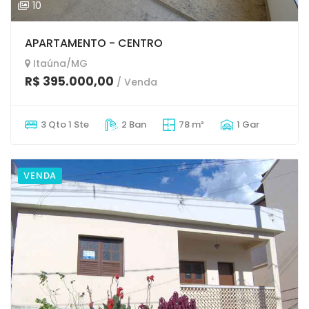
10
APARTAMENTO - CENTRO
Itaúna/MG
R$ 395.000,00
/ Venda
3 Qto 1 Ste
2 Ban
78 m²
1 Gar
VENDA