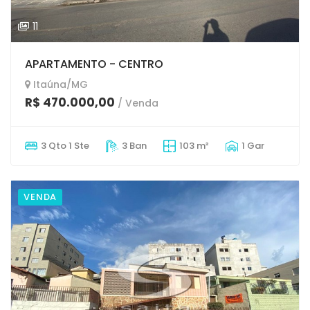
11
APARTAMENTO - CENTRO
Itaúna/MG
R$ 470.000,00
/ Venda
3 Qto 1 Ste
3 Ban
103 m²
1 Gar
VENDA