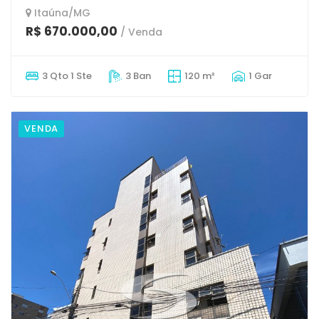
Itaúna/MG
R$ 670.000,00
/ Venda
3 Qto 1 Ste
3 Ban
120 m²
1 Gar
VENDA