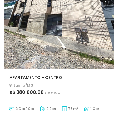
11
APARTAMENTO - CENTRO
Itaúna/MG
R$ 380.000,00
/ Venda
3 Qto 1 Ste
2 Ban
76 m²
1 Gar