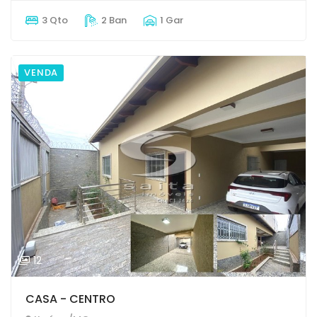
3 Qto
2 Ban
1 Gar
VENDA
12
CASA - CENTRO