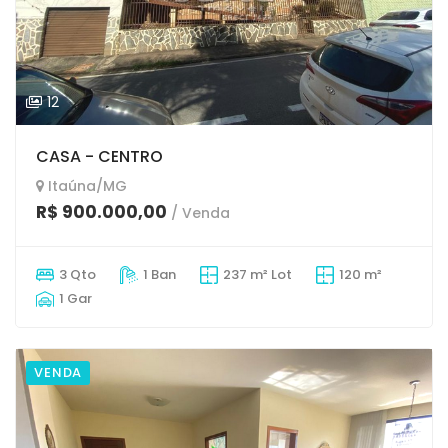
12
CASA - CENTRO
Itaúna/MG
R$ 900.000,00
/ Venda
3 Qto
1 Ban
237 m² Lot
120 m²
1 Gar
VENDA