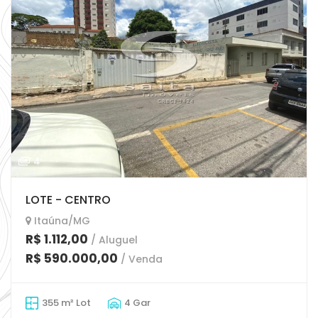
4
LOTE - CENTRO
Itaúna/MG
R$ 1.112,00
/ Aluguel
R$ 590.000,00
/ Venda
355 m² Lot
4 Gar