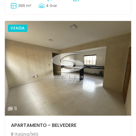
365 m²
4 Gar
VENDA
11
APARTAMENTO - BELVEDERE
Itaúna/MG