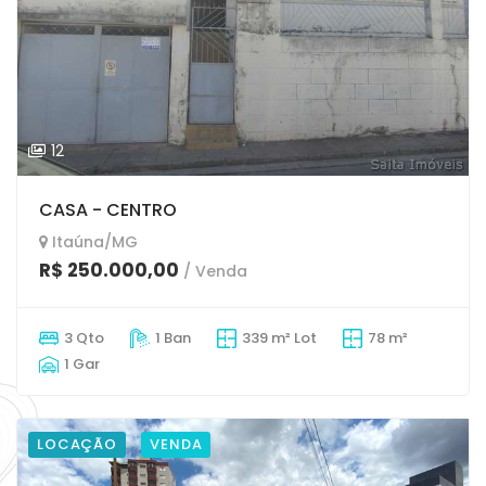
12
CASA - CENTRO
Itaúna/MG
R$ 250.000,00
/ Venda
3 Qto
1 Ban
339 m² Lot
78 m²
1 Gar
LOCAÇÃO
VENDA