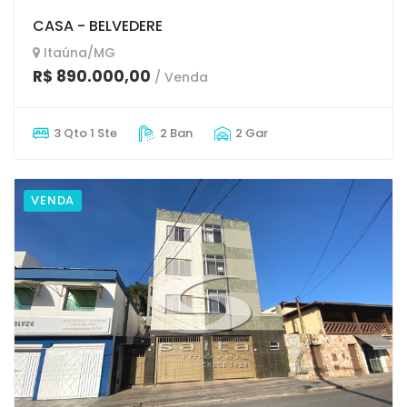
CASA - BELVEDERE
Itaúna/MG
R$ 890.000,00
/ Venda
3 Qto 1 Ste
2 Ban
2 Gar
VENDA