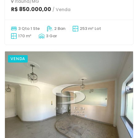
Itaúna/MG
R$ 850.000,00
/ Venda
3 Qto 1 Ste
2 Ban
253 m² Lot
170 m²
3 Gar
VENDA