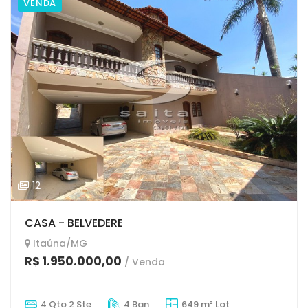
VENDA
12
CASA - BELVEDERE
Itaúna/MG
R$ 1.950.000,00
/ Venda
4 Qto 2 Ste
4 Ban
649 m² Lot