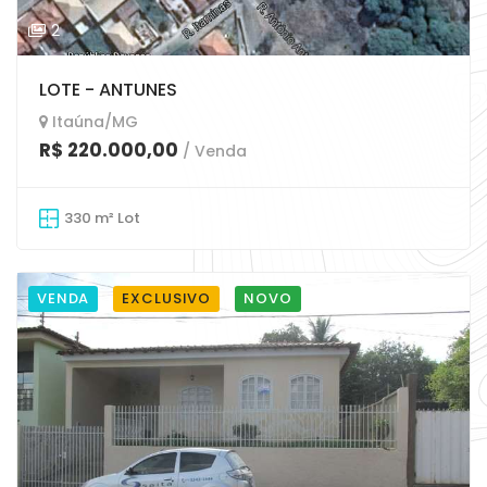
2
LOTE - ANTUNES
Itaúna/MG
R$ 220.000,00
/ Venda
330 m² Lot
VENDA
EXCLUSIVO
NOVO