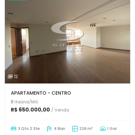
12
APARTAMENTO - CENTRO
Itaúna/MG
R$ 650.000,00
/ Venda
3 Qto 2 Ste
4 Ban
226 m²
1 Gar