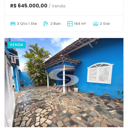
R$ 645.000,00
/ Venda
3 Qto 1 Ste
2 Ban
164 m²
2 Gar
VENDA
11