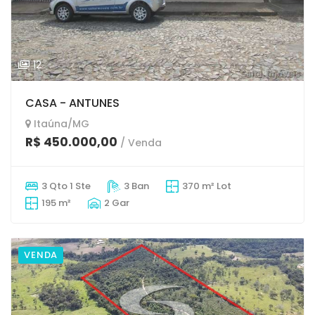
12
CASA - ANTUNES
Itaúna/MG
R$ 450.000,00
/ Venda
3 Qto 1 Ste
3 Ban
370 m² Lot
195 m²
2 Gar
VENDA