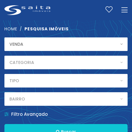
HOME
PESQUISA IMÓVEIS
FINALIDADE
VENDA
CATEGORIA
CATEGORIA
Tipo
TIPO
BAIRROS
BAIRRO
CHAVE
Filtro Avançado
Buscar