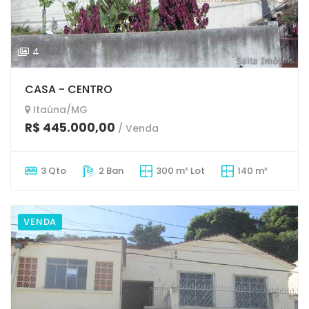
4
CASA - CENTRO
Itaúna/MG
R$ 445.000,00
/ Venda
3 Qto
2 Ban
300 m² Lot
140 m²
VENDA