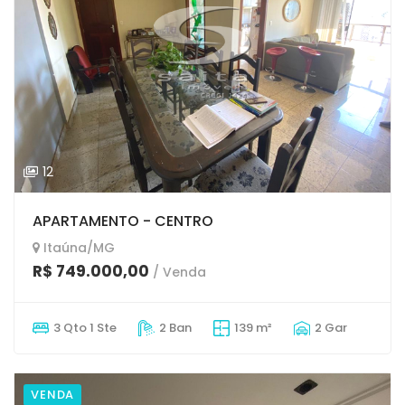
12
APARTAMENTO - CENTRO
Itaúna/MG
R$ 749.000,00
/ Venda
3 Qto 1 Ste
2 Ban
139 m²
2 Gar
VENDA