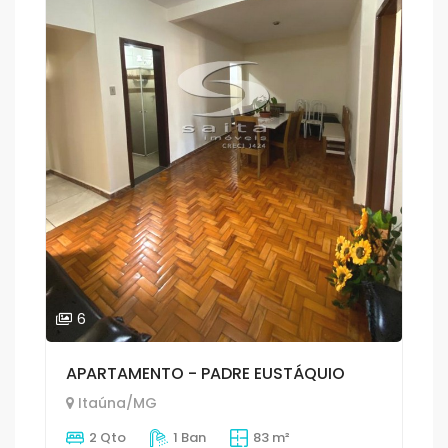
6
APARTAMENTO - PADRE EUSTÁQUIO
Itaúna/MG
2 Qto
1 Ban
83 m²