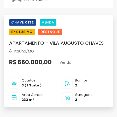
CHAVE
0132
VENDA
EXCLUSIVO
DESTAQUE
APARTAMENTO - VILA AUGUSTO CHAVES
Itaúna/MG
R$ 660.000,00
Venda
Quartos
Banhos
3 ( 1 Suíte )
2
Área Constr.
Garagem
232 m²
2