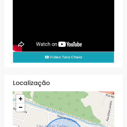
Vídeo Tela Cheia
Localização
+
−